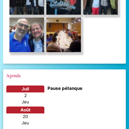
Agenda
Pause pétanque
juil
2
jeu
août
20
jeu