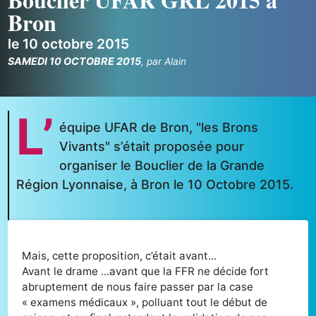
Bron
le 10 octobre 2015
SAMEDI 10 OCTOBRE 2015
,
par
Alain
L’
équipe UFAR de Bron, "les Brons
Vivants" s’était proposée pour
organiser le Bouclier de la Grande
Région Lyonnaise, à Bron le 10 Octobre 2015.
Mais, cette proposition, c’était avant...
Avant le drame ...avant que la FFR ne décide fort
abruptement de nous faire passer par la case
« examens médicaux », polluant tout le début de