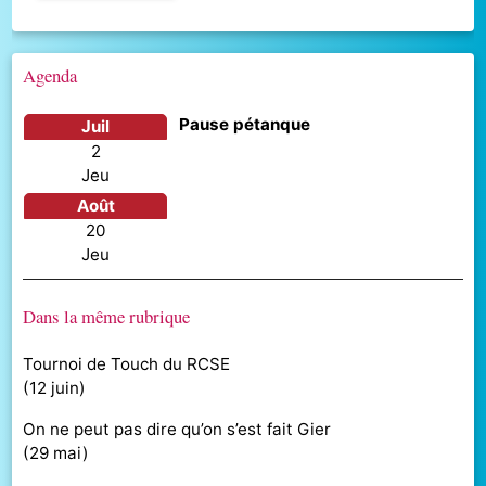
Agenda
Pause pétanque
juil
2
jeu
août
20
jeu
Dans la même rubrique
Tournoi de Touch du RCSE
(
12 juin
)
On ne peut pas dire qu’on s’est fait Gier
(
29 mai
)