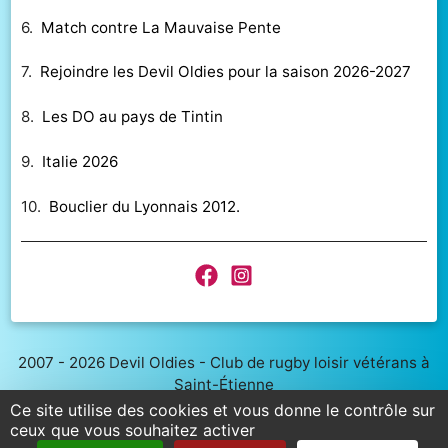
6.
Match contre La Mauvaise Pente
7.
Rejoindre les Devil Oldies pour la saison 2026-2027
8.
Les DO au pays de Tintin
9.
Italie 2026
10.
Bouclier du Lyonnais 2012.
2007 - 2026 Devil Oldies - Club de rugby loisir vétérans à
Saint-Étienne
Stade de Méons 2 - 466 Bd Louis Neltner, 42000 Saint-
Ce site utilise des cookies et vous donne le contrôle sur
Étienne
ceux que vous souhaitez activer