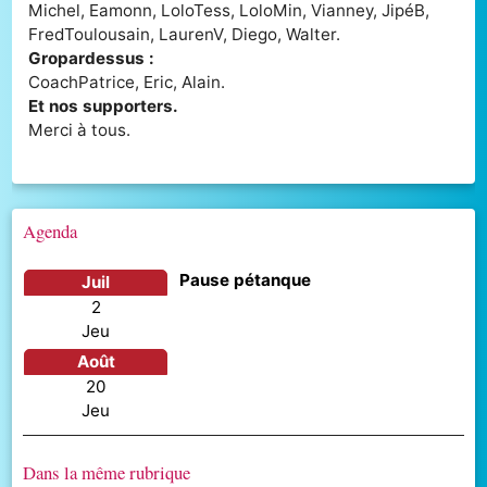
Michel, Eamonn, LoloTess, LoloMin, Vianney, JipéB,
FredToulousain, LaurenV, Diego, Walter.
Gropardessus :
CoachPatrice, Eric, Alain.
Et nos supporters.
Merci à tous.
Agenda
Pause pétanque
juil
2
jeu
août
20
jeu
Dans la même rubrique