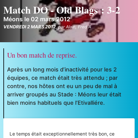
Match DO - Old Blags : 3-2
Méons le 02 mars 2012
VENDREDI 2 MARS 2012
,
par
Alain
,
Fred A
Un bon match de reprise.
Après un long mois d’inactivité pour les 2
équipes, ce match était très attendu ; par
contre, nos hôtes ont eu un peu de mal à
arriver groupés au Stade : Méons leur était
bien moins habituels que l’Etivalliére.
Le temps était exceptionnellement très bon, ce