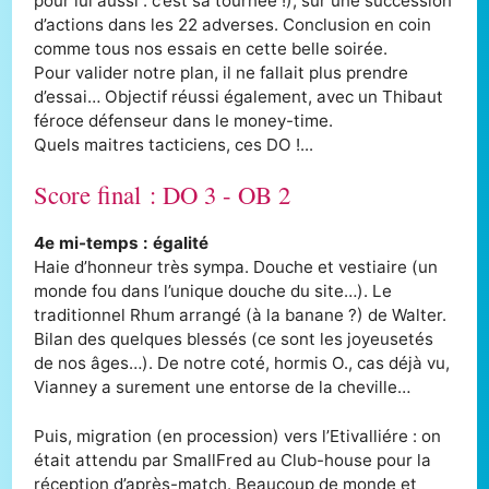
pour lui aussi : c’est sa tournée !), sur une succession
d’actions dans les 22 adverses. Conclusion en coin
comme tous nos essais en cette belle soirée.
Pour valider notre plan, il ne fallait plus prendre
d’essai… Objectif réussi également, avec un Thibaut
féroce défenseur dans le money-time.
Quels maitres tacticiens, ces DO !...
Score final : DO 3 - OB 2
4e mi-temps : égalité
Haie d’honneur très sympa. Douche et vestiaire (un
monde fou dans l’unique douche du site…). Le
traditionnel Rhum arrangé (à la banane ?) de Walter.
Bilan des quelques blessés (ce sont les joyeusetés
de nos âges…). De notre coté, hormis O., cas déjà vu,
Vianney a surement une entorse de la cheville…
Puis, migration (en procession) vers l’Etivalliére : on
était attendu par SmallFred au Club-house pour la
réception d’après-match. Beaucoup de monde et