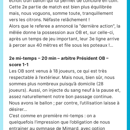
échoit d’un ballon qui lui permet de conclure en coin.
Cette 2e partie de match est bien plus équilibrée
mais, nous voguons, somme toute, tranquillement
vers les citrons. Néfaste relâchement !
Alors que le referee a annoncé la "dernière action", la
mêlée donne la possession aux OB et, sur celle-ci,
après un temps de jeu important, leur 3e ligne arrive
à percer aux 40 mètres et file sous les poteaux !...
2e mi-temps – 20 min – arbitre Président OB –
score 1-1
Les OB sont venus à 18 joueurs, ce qui est très
respectable à l’extérieur. Mais nous, bien sûr, nous
sommes plus nombreux puisqu’à domicile (28
joueurs). Aussi, on injecte du sang neuf à la pause et,
assez naturellement notre bon passage continue.
Nous avons le ballon ; par contre, l’utilisation laisse à
désirer…
C’est comme en première mi-temps : on a
quelquefois l’impression que l’obligation de nous
entrainer au gymnase de Mimard, avec option