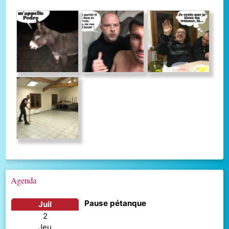
Agenda
Pause pétanque
juil
2
jeu