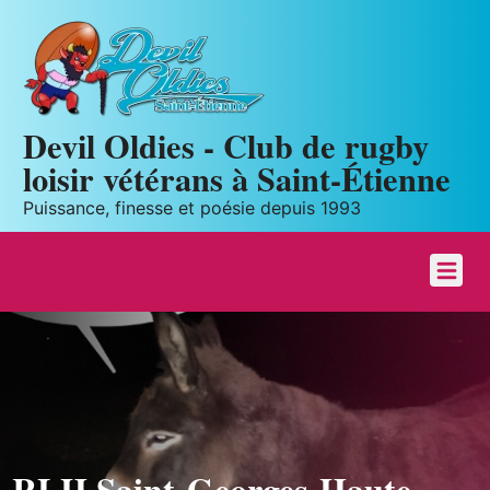
Panneau de gestion des cookies
Devil Oldies - Club de rugby
loisir vétérans à Saint-Étienne
Puissance, finesse et poésie depuis 1993
RLH Saint-Georges-Haute-