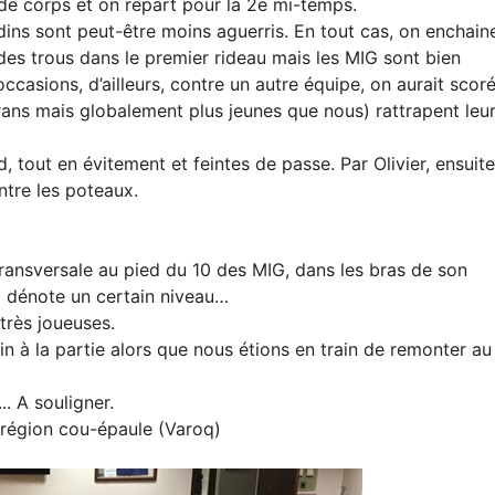
 de corps et on repart pour la 2e mi-temps.
ins sont peut-être moins aguerris. En tout cas, on enchain
des trous dans le premier rideau mais les MIG sont bien
casions, d’ailleurs, contre un autre équipe, on aurait scoré
érans mais globalement plus jeunes que nous) rattrapent leu
 tout en évitement et feintes de passe. Par Olivier, ensuite
ntre les poteaux.
transversale au pied du 10 des MIG, dans les bras de son
la dénote un certain niveau…
 très joueuses.
n à la partie alors que nous étions en train de remonter au
.. A souligner.
 région cou-épaule (Varoq)