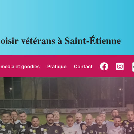
oisir vétérans à Saint-Étienne
imedia et goodies
Pratique
Contact