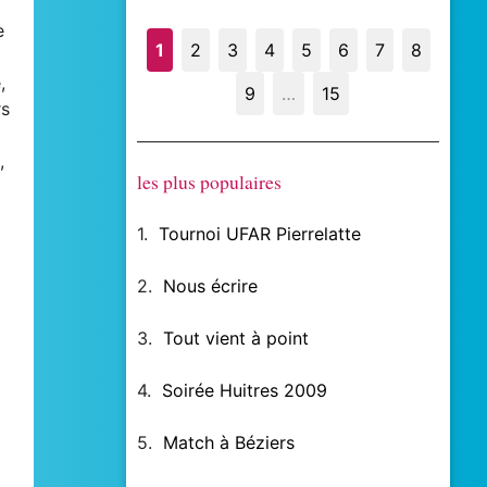
e
1
2
3
4
5
6
7
8
,
9
…
15
rs
,
les plus populaires
1.
Tournoi UFAR Pierrelatte
2.
Nous écrire
3.
Tout vient à point
4.
Soirée Huitres 2009
5.
Match à Béziers