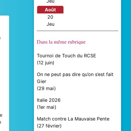
jeu
août
20
jeu
e
Dans la même rubrique
Tournoi de Touch du RCSE
(
12 juin
)
On ne peut pas dire qu’on s’est fait
Gier
(
29 mai
)
Italie 2026
à
(
1er mai
)
e
Match contre La Mauvaise Pente
e
(
27 février
)