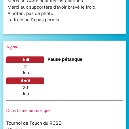
Merci au CASE pour les installations
Merci aux supporters d’avoir bravé le froid.
A noter : pas de photo
Le froid ne l’a pas permis…
Agenda
Pause pétanque
juil
2
jeu
août
20
jeu
Dans la même rubrique
Tournoi de Touch du RCSE