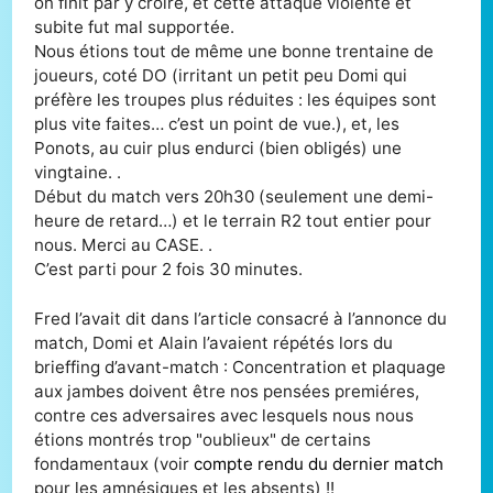
on finit par y croire, et cette attaque violente et
subite fut mal supportée.
Nous étions tout de même une bonne trentaine de
joueurs, coté DO (irritant un petit peu Domi qui
préfère les troupes plus réduites : les équipes sont
plus vite faites… c’est un point de vue.), et, les
Ponots, au cuir plus endurci (bien obligés) une
vingtaine. .
Début du match vers 20h30 (seulement une demi-
heure de retard…) et le terrain R2 tout entier pour
nous. Merci au CASE. .
C’est parti pour 2 fois 30 minutes.
Fred l’avait dit dans l’article consacré à l’annonce du
match, Domi et Alain l’avaient répétés lors du
brieffing d’avant-match : Concentration et plaquage
aux jambes doivent être nos pensées premiéres,
contre ces adversaires avec lesquels nous nous
étions montrés trop "oublieux" de certains
fondamentaux (voir
compte rendu du dernier match
pour les amnésiques et les absents) !!