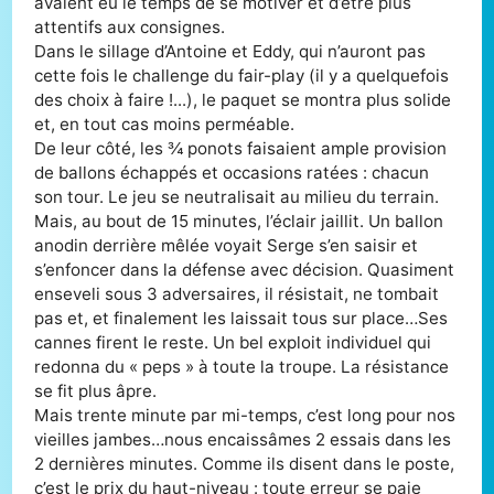
avaient eu le temps de se motiver et d’être plus
attentifs aux consignes.
Dans le sillage d’Antoine et Eddy, qui n’auront pas
cette fois le challenge du fair-play (il y a quelquefois
des choix à faire !...), le paquet se montra plus solide
et, en tout cas moins perméable.
De leur côté, les ¾ ponots faisaient ample provision
de ballons échappés et occasions ratées : chacun
son tour. Le jeu se neutralisait au milieu du terrain.
Mais, au bout de 15 minutes, l’éclair jaillit. Un ballon
anodin derrière mêlée voyait Serge s’en saisir et
s’enfoncer dans la défense avec décision. Quasiment
enseveli sous 3 adversaires, il résistait, ne tombait
pas et, et finalement les laissait tous sur place…Ses
cannes firent le reste. Un bel exploit individuel qui
redonna du « peps » à toute la troupe. La résistance
se fit plus âpre.
Mais trente minute par mi-temps, c’est long pour nos
vieilles jambes…nous encaissâmes 2 essais dans les
2 dernières minutes. Comme ils disent dans le poste,
c’est le prix du haut-niveau : toute erreur se paie