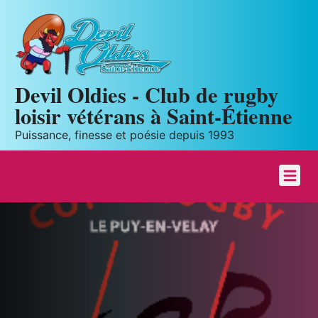
Panneau de gestion des cookies
Devil Oldies - Club de rugby
loisir vétérans à Saint-Étienne
Puissance, finesse et poésie depuis 1993