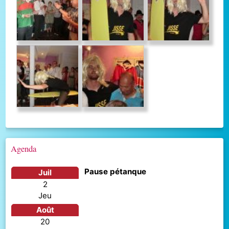
Agenda
Pause pétanque
juil
2
jeu
août
20