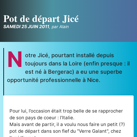
Pot de départ Jicé
SAMEDI 25 JUIN 2011
,
par
Alain
N
otre Jicé, pourtant installé depuis
toujours dans la Loire (enfin presque : il
est né à Bergerac) a eu une superbe
opportunité professionnelle à Nice.
Pour lui, l’occasion était trop belle de se rapprocher
de son pays de coeur : l’Italie.
Mais avant de partir, il a voulu nous faire un petit (?)
pot de départ dans son fief du "Verre Galant", chez