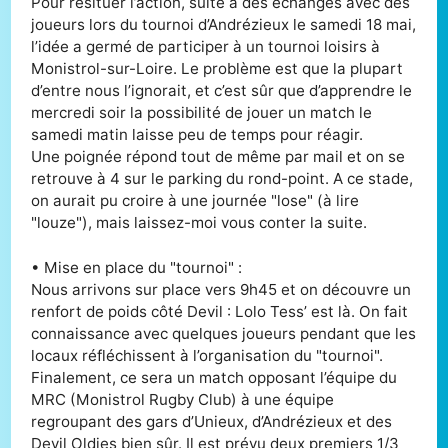
Pour resituer l’action, suite à des échanges avec des
joueurs lors du tournoi d’Andrézieux le samedi 18 mai,
l’idée a germé de participer à un tournoi loisirs à
Monistrol-sur-Loire. Le problème est que la plupart
d’entre nous l’ignorait, et c’est sûr que d’apprendre le
mercredi soir la possibilité de jouer un match le
samedi matin laisse peu de temps pour réagir.
Une poignée répond tout de même par mail et on se
retrouve à 4 sur le parking du rond-point. A ce stade,
on aurait pu croire à une journée "lose" (à lire
"louze"), mais laissez-moi vous conter la suite.
• Mise en place du "tournoi" :
Nous arrivons sur place vers 9h45 et on découvre un
renfort de poids côté Devil : Lolo Tess’ est là. On fait
connaissance avec quelques joueurs pendant que les
locaux réfléchissent à l’organisation du "tournoi".
Finalement, ce sera un match opposant l’équipe du
MRC (Monistrol Rugby Club) à une équipe
regroupant des gars d’Unieux, d’Andrézieux et des
Devil Oldies bien sûr. Il est prévu deux premiers 1/3