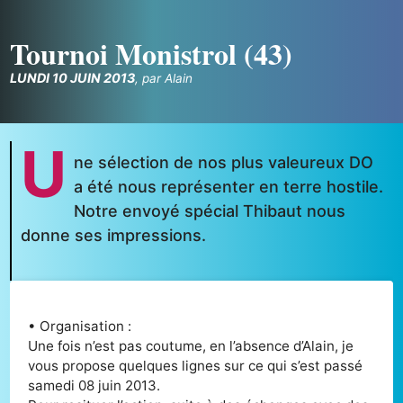
Tournoi Monistrol (43)
LUNDI 10 JUIN 2013
,
par
Alain
U
ne sélection de nos plus valeureux DO
a été nous représenter en terre hostile.
Notre envoyé spécial Thibaut nous
donne ses impressions.
• Organisation :
Une fois n’est pas coutume, en l’absence d’Alain, je
vous propose quelques lignes sur ce qui s’est passé
samedi 08 juin 2013.