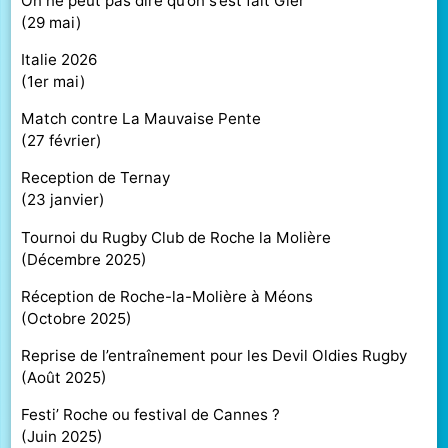
On ne peut pas dire qu’on s’est fait Gier
(
29 mai
)
Italie 2026
(
1er mai
)
Match contre La Mauvaise Pente
(
27 février
)
Reception de Ternay
(
23 janvier
)
Tournoi du Rugby Club de Roche la Molière
(
Décembre 2025
)
Réception de Roche-la-Molière à Méons
(
Octobre 2025
)
Reprise de l’entraînement pour les Devil Oldies Rugby
(
Août 2025
)
Festi’ Roche ou festival de Cannes ?
(
Juin 2025
)