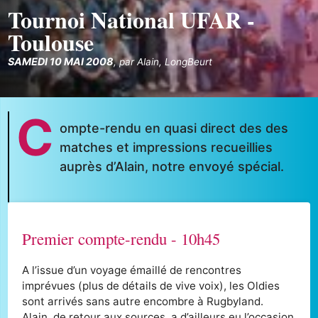
Tournoi National UFAR -
Toulouse
SAMEDI 10 MAI 2008
,
par
Alain
,
LongBeurt
C
ompte-rendu en quasi direct des des
matches et impressions recueillies
auprès d’Alain, notre envoyé spécial.
Premier compte-rendu - 10h45
A l’issue d’un voyage émaillé de rencontres
imprévues (plus de détails de vive voix), les Oldies
sont arrivés sans autre encombre à Rugbyland.
Alain, de retour aux sources, a d’ailleurs eu l’occasion