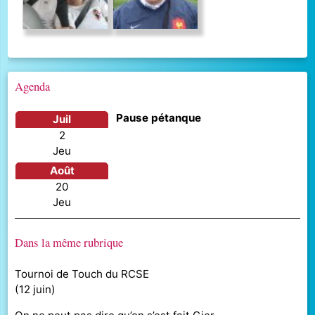
Agenda
Pause pétanque
juil
2
jeu
août
20
jeu
Dans la même rubrique
Tournoi de Touch du RCSE
(
12 juin
)