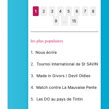
1
2
3
4
5
6
7
8
9
…
15
les plus populaires
1.
Nous écrire
2.
Tournoi International de St SAVIN
3.
Made in Givors / Devil Oldies
4.
Match contre La Mauvaise Pente
5.
Les DO au pays de Tintin