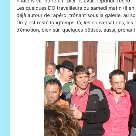
« Allons vit’ boire un ‘ biér’ », avait répondu l’écho.
Les quelques DO travailleurs du samedi matin (il en f
déjà autour de l’apéro, trônant sous la galerie, au sol
On y est resté longtemps, là, les conversations, le
d’émotion, bien sûr, quelques bêtises, aussi, prenant 