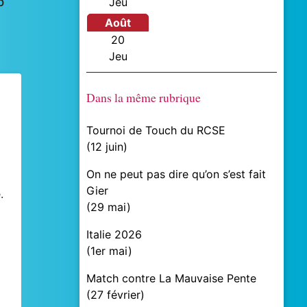
b
jeu
août
20
jeu
Dans la même rubrique
Tournoi de Touch du RCSE
(
12 juin
)
On ne peut pas dire qu’on s’est fait
l
Gier
.
(
29 mai
)
Italie 2026
(
1er mai
)
Match contre La Mauvaise Pente
(
27 février
)