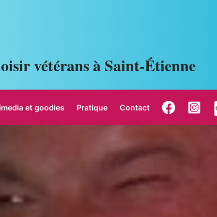
oisir vétérans à Saint-Étienne
imedia et goodies
Pratique
Contact