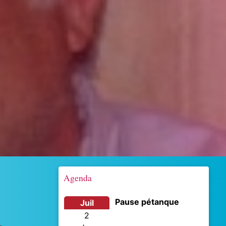
Agenda
Pause pétanque
juil
2