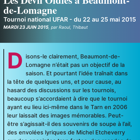
de-Lomagne
Tournoi national UFAR - du 22 au 25 mai 2015
MARDI 23 JUIN 2015
,
par
Raoul
,
Thibaut
D
isons-le clairement, Beaumont-de-
Lomagne n’était pas un objectif de la
saison. Et pourtant l’idée traînait dans
la tête de quelques uns, et pour cause, au
hasard des discussions sur les tournois,
beaucoup s’accordaient à dire que le tournoi
ayant eu lieu ici-même dans le Tarn en 2006
leur laissait des images mémorables. Peut-
être s’agissait-il des souvenirs de soupe à l’ail,
des envolées lyriques de Michel Etcheverry