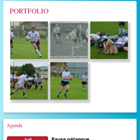
PORTFOLIO
Agenda
Pause pétanque
juil