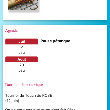
Agenda
Pause pétanque
juil
2
jeu
août
20
jeu
Dans la même rubrique
Tournoi de Touch du RCSE
(
12 juin
)
On ne peut pas dire qu’on s’est fait Gier