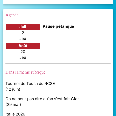
Agenda
Pause pétanque
juil
2
jeu
août
20
jeu
Dans la même rubrique
Tournoi de Touch du RCSE
(
12 juin
)
On ne peut pas dire qu’on s’est fait Gier
(
29 mai
)
Italie 2026