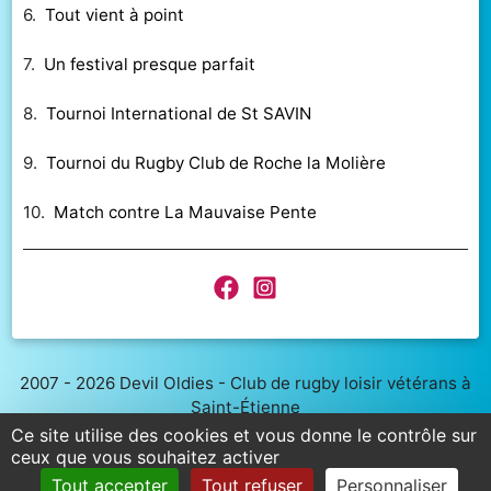
6.
Tout vient à point
7.
Un festival presque parfait
8.
Tournoi International de St SAVIN
9.
Tournoi du Rugby Club de Roche la Molière
10.
Match contre La Mauvaise Pente
2007 - 2026 Devil Oldies - Club de rugby loisir vétérans à
Saint-Étienne
Stade de Méons 2 - 466 Bd Louis Neltner, 42000 Saint-
Ce site utilise des cookies et vous donne le contrôle sur
Étienne
ceux que vous souhaitez activer
Contact
|
Mentions légales
|
On est sur Facebook
|
et
Tout accepter
Tout refuser
Personnaliser