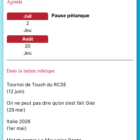
Agenda
Pause pétanque
juil
2
jeu
août
20
jeu
Dans la même rubrique
Tournoi de Touch du RCSE
(
12 juin
)
On ne peut pas dire qu’on s’est fait Gier
(
29 mai
)
Italie 2026
(
1er mai
)