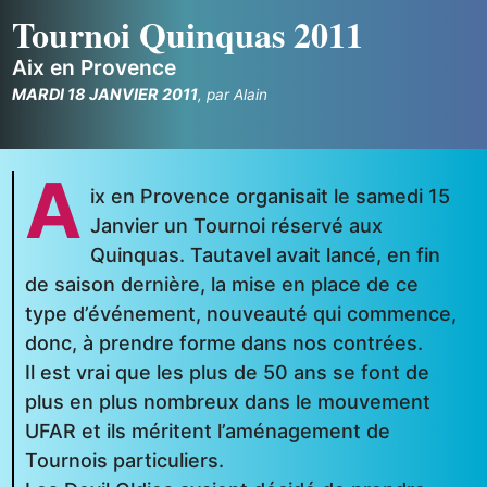
Tournoi Quinquas 2011
Aix en Provence
MARDI 18 JANVIER 2011
,
par
Alain
A
ix en Provence organisait le samedi 15
Janvier un Tournoi réservé aux
Quinquas. Tautavel avait lancé, en fin
de saison dernière, la mise en place de ce
type d’événement, nouveauté qui commence,
donc, à prendre forme dans nos contrées.
Il est vrai que les plus de 50 ans se font de
plus en plus nombreux dans le mouvement
UFAR et ils méritent l’aménagement de
Tournois particuliers.