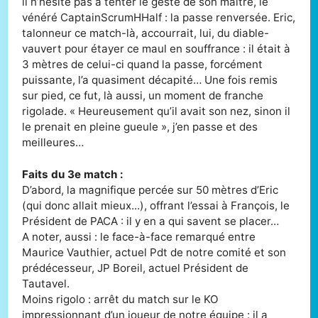
il n’hésite pas à tenter le geste de son maître, le
vénéré CaptainScrumHHalf : la passe renversée. Eric,
talonneur ce match-là, accourrait, lui, du diable-
vauvert pour étayer ce maul en souffrance : il était à
3 mètres de celui-ci quand la passe, forcément
puissante, l’a quasiment décapité… Une fois remis
sur pied, ce fut, là aussi, un moment de franche
rigolade. « Heureusement qu’il avait son nez, sinon il
le prenait en pleine gueule », j’en passe et des
meilleures…
Faits du 3e match :
D’abord, la magnifique percée sur 50 mètres d’Eric
(qui donc allait mieux...), offrant l’essai à François, le
Président de PACA : il y en a qui savent se placer…
A noter, aussi : le face-à-face remarqué entre
Maurice Vauthier, actuel Pdt de notre comité et son
prédécesseur, JP Boreil, actuel Président de
Tautavel.
Moins rigolo : arrêt du match sur le KO
impressionnant d’un joueur de notre équipe : il a