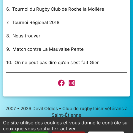
6.
Tournoi du Rugby Club de Roche la Molière
7.
Tournoi Régional 2018
8.
Nous trouver
9.
Match contre La Mauvaise Pente
10.
On ne peut pas dire qu’on s’est fait Gier
2007 - 2026 Devil Oldies - Club de rugby loisir vétérans à
Saint-Étienne
Stade de Méons 2 - 466 Bd Louis Neltner, 42000 Saint-
Ce site utilise des cookies et vous donne le contrôle sur
Étienne
ceux que vous souhaitez activer