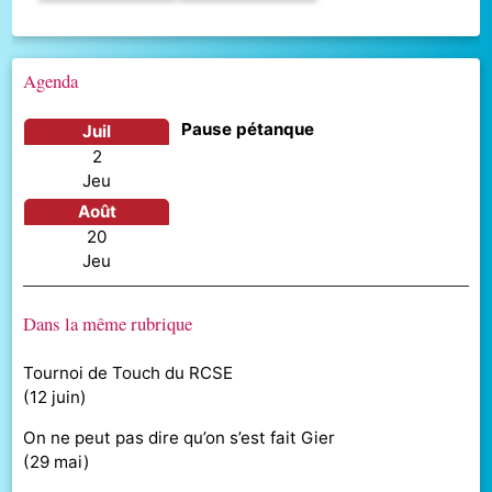
Agenda
Pause pétanque
juil
2
jeu
août
20
jeu
Dans la même rubrique
Tournoi de Touch du RCSE
(
12 juin
)
On ne peut pas dire qu’on s’est fait Gier
(
29 mai
)