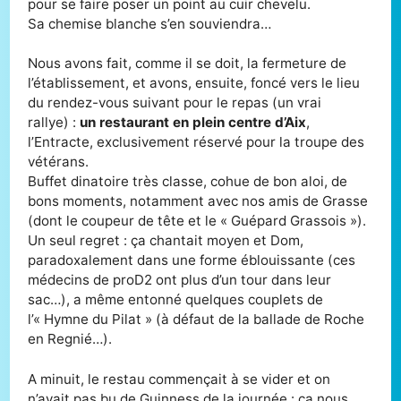
pour se faire poser un point au cuir chevelu.
Sa chemise blanche s’en souviendra…
Nous avons fait, comme il se doit, la fermeture de
l’établissement, et avons, ensuite, foncé vers le lieu
du rendez-vous suivant pour le repas (un vrai
rallye) :
un restaurant en plein centre d’Aix
,
l’Entracte, exclusivement réservé pour la troupe des
vétérans.
Buffet dinatoire très classe, cohue de bon aloi, de
bons moments, notamment avec nos amis de Grasse
(dont le coupeur de tête et le « Guépard Grassois »).
Un seul regret : ça chantait moyen et Dom,
paradoxalement dans une forme éblouissante (ces
médecins de proD2 ont plus d’un tour dans leur
sac…), a même entonné quelques couplets de
l’« Hymne du Pilat » (à défaut de la ballade de Roche
en Regnié…).
A minuit, le restau commençait à se vider et on
n’avait pas bu de Guinness de la journée : ça nous